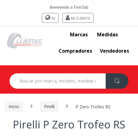
Bienvenido a TireClub
SV
MI CUENTA
Marcas
Medidas
Compradores
Vendedores
Search
for:
Inicio
Pirelli
P Zero Trofeo RS
Pirelli P Zero Trofeo RS