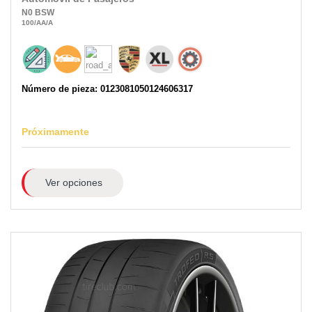
N0
BSW
100
/AA
/A
Número de pieza: 0123081050124606317
Próximamente
Ver opciones