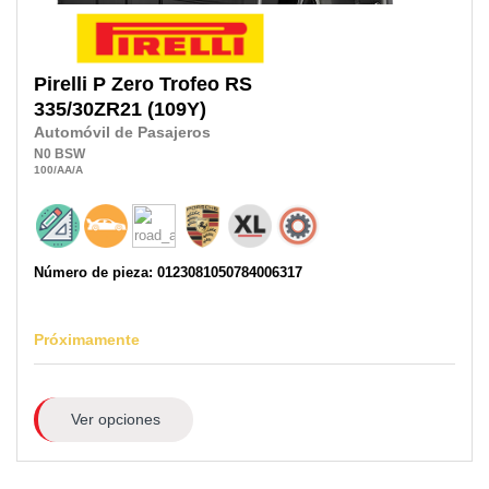
Pirelli
P Zero Trofeo RS
335/30ZR21
(109Y)
Automóvil de Pasajeros
N0
BSW
100
/AA
/A
Número de pieza: 0123081050784006317
Próximamente
Ver opciones