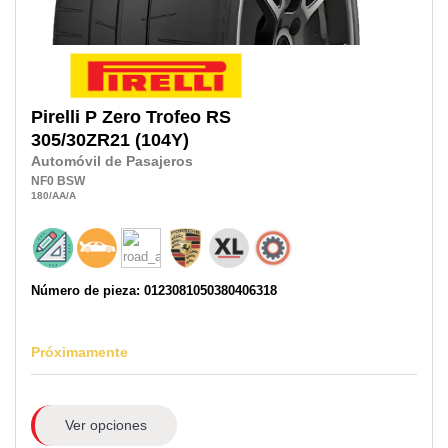
Pirelli
P Zero Trofeo RS
305/30ZR21
(104Y)
Automóvil de Pasajeros
NF0
BSW
180
/AA
/A
Número de pieza: 0123081050380406318
Próximamente
Ver opciones