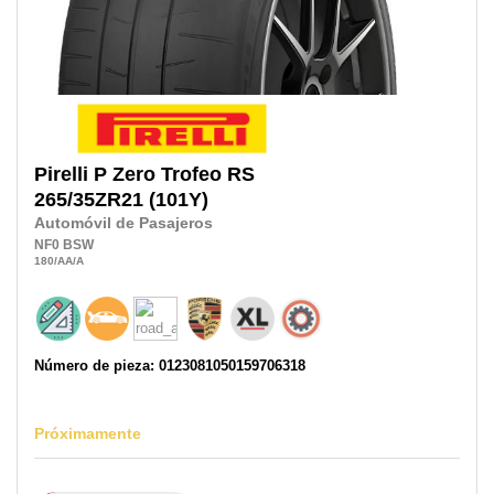
Pirelli
P Zero Trofeo RS
265/35ZR21
(101Y)
Automóvil de Pasajeros
NF0
BSW
180
/AA
/A
Número de pieza: 0123081050159706318
Próximamente