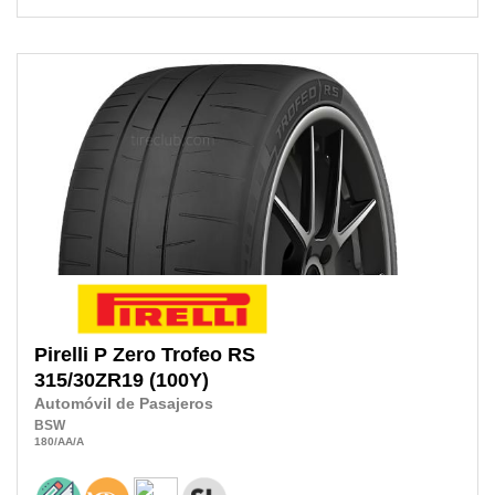
Pirelli
P Zero Trofeo RS
315/30ZR19
(100Y)
Automóvil de Pasajeros
BSW
180
/AA
/A