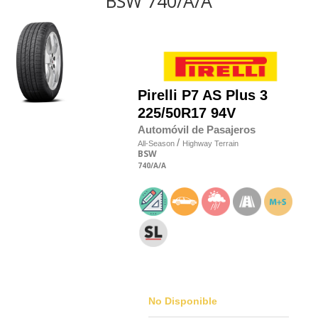
BSW 740/A/A
Pirelli
P7 AS Plus 3
225/50R17 94V
Automóvil de Pasajeros
/
All-Season
Highway Terrain
BSW
740
/A
/A
No Disponible