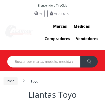
Bienvenido a TireClub
SV
MI CUENTA
Marcas
Medidas
Compradores
Vendedores
Search
for:
Inicio
Toyo
Llantas Toyo