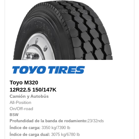
Toyo
M320
12R22.5
150/147K
Camión y Autobús
All-Position
On/Off-road
BSW
Profundidad de la banda de rodamiento:
23/32nds
Índice de carga:
3350 kg/7390 lb
Índice de carga dual:
3075 kg/6780 lb