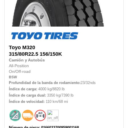
Toyo
M320
315/80R22.5
156/150K
Camión y Autobús
All-Position
On/Off-road
BSW
Profundidad de la banda de rodamiento:
23/32nds
Índice de carga:
4000 kg/8820 lb
Índice de carga dual:
3350 kg/7390 lb
Índice de velocidad:
110 km/68 mi
Número de pieza: 0166033700959001168