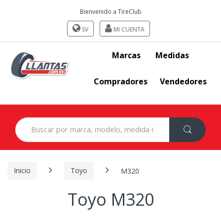
Bienvenido a TireClub
SV
MI CUENTA
Marcas
Medidas
Compradores
Vendedores
Search
for:
Inicio
Toyo
M320
Toyo M320