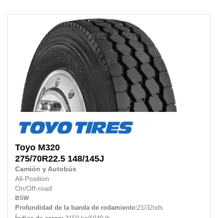
Toyo
M320
275/70R22.5
148/145J
Camión y Autobús
All-Position
On/Off-road
BSW
Profundidad de la banda de rodamiento:
21/32nds