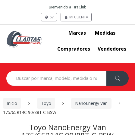
Bienvenido a TireClub
SV
MI CUENTA
Marcas
Medidas
Compradores
Vendedores
Search
for:
Inicio
Toyo
NanoEnergy Van
175/65R14C 90/88T C BSW
Toyo NanoEnergy Van