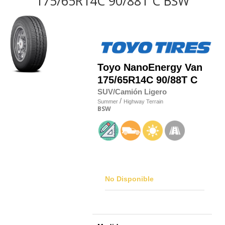
175/65R14C 90/88T C BSW
Toyo
NanoEnergy Van
175/65R14C 90/88T C
SUV/Camión Ligero
/
Summer
Highway Terrain
BSW
No Disponible