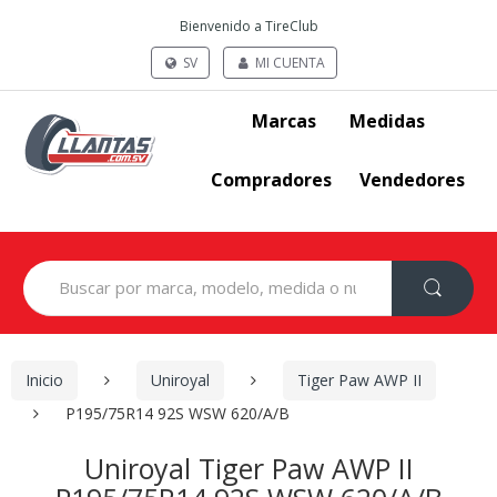
Bienvenido a TireClub
SV
MI CUENTA
Marcas
Medidas
Compradores
Vendedores
Search
for:
Inicio
Uniroyal
Tiger Paw AWP II
P195/75R14 92S WSW 620/A/B
Uniroyal Tiger Paw AWP II