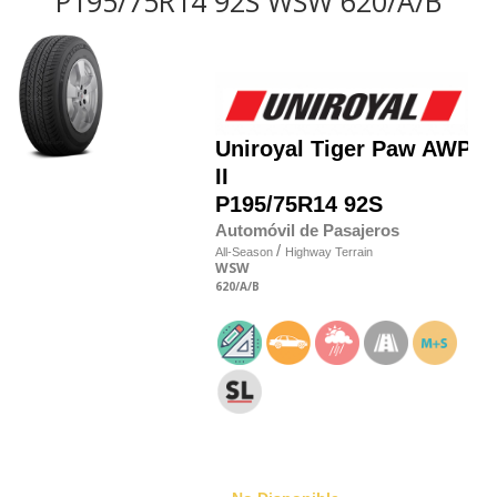
P195/75R14 92S WSW 620/A/B
Uniroyal
Tiger Paw AWP
II
P195/75R14 92S
Automóvil de Pasajeros
/
All-Season
Highway Terrain
WSW
620
/A
/B