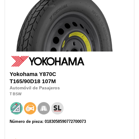
Yokohama
Y870C
T165/90D18
107M
Automóvil de Pasajeros
T
BSW
Número de pieza: 0183058590772700073