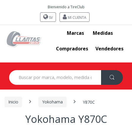
Bienvenido a TireClub
SV
MI CUENTA
Marcas
Medidas
Compradores
Vendedores
Search
for:
Inicio
Yokohama
Y870C
Yokohama Y870C