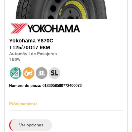
Yokohama
Y870C
T125/70D17
98M
Automóvil de Pasajeros
T
BSW
Número de pieza: 0183058590772400073
Próximamente
Ver opciones