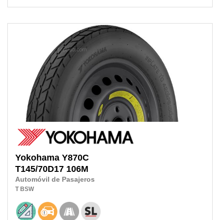
Yokohama
Y870C
T145/70D17
106M
Automóvil de Pasajeros
T
BSW