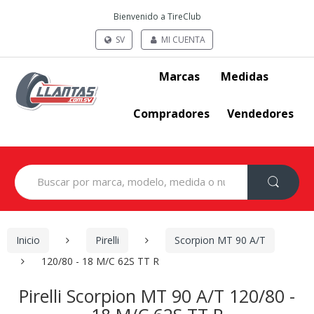
Bienvenido a TireClub
SV
MI CUENTA
Marcas
Medidas
Compradores
Vendedores
Search
for:
Inicio
Pirelli
Scorpion MT 90 A/T
120/80 - 18 M/C 62S TT R
Pirelli Scorpion MT 90 A/T 120/80 -