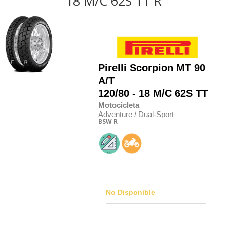
18 M/C 62S TT R
Pirelli
Scorpion MT 90
A/T
120/80 - 18 M/C 62S TT
Motocicleta
Adventure / Dual-Sport
BSW
R
No Disponible