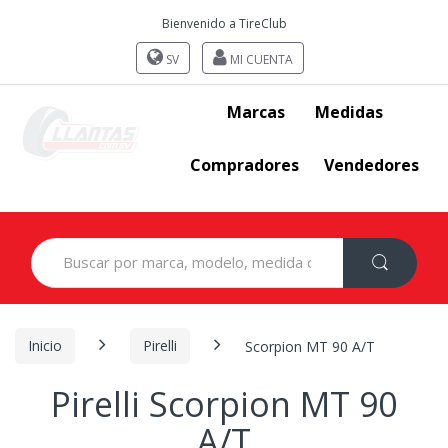
Bienvenido a TireClub
SV
MI CUENTA
Marcas
Medidas
Compradores
Vendedores
Search
for:
Inicio
Pirelli
Scorpion MT 90 A/T
Pirelli Scorpion MT 90
A/T