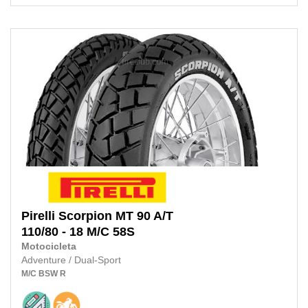
Pirelli
Scorpion MT 90 A/T
110/80 - 18 M/C
58S
Motocicleta
Adventure / Dual-Sport
M/C
BSW
R