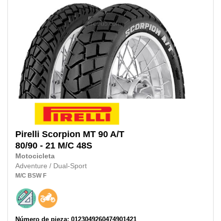
Pirelli
Scorpion MT 90 A/T
80/90 - 21 M/C
48S
Motocicleta
Adventure / Dual-Sport
M/C
BSW
F
Número de pieza: 0123049260474901421