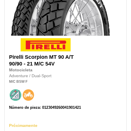
Pirelli
Scorpion MT 90 A/T
90/90 - 21 M/C
54V
Motocicleta
Adventure / Dual-Sport
M/C
BSW
F
Número de pieza: 0123049260041901421
Próximamente