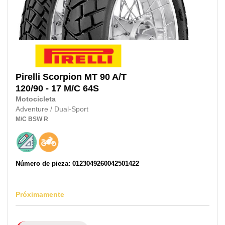
Pirelli
Scorpion MT 90 A/T
120/90 - 17 M/C
64S
Motocicleta
Adventure / Dual-Sport
M/C
BSW
R
Número de pieza: 0123049260042501422
Próximamente