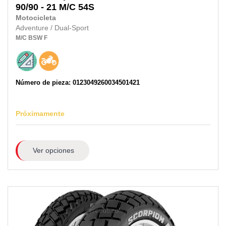
90/90 - 21 M/C
54S
Motocicleta
Adventure / Dual-Sport
M/C
BSW
F
Número de pieza: 0123049260034501421
Próximamente
Ver opciones