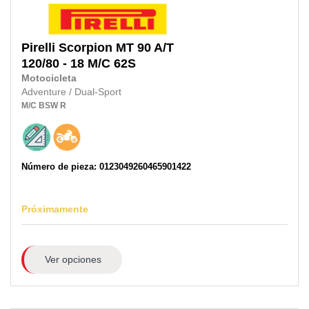
Pirelli
Scorpion MT 90 A/T
120/80 - 18 M/C
62S
Motocicleta
Adventure / Dual-Sport
M/C
BSW
R
Número de pieza: 0123049260465901422
Próximamente
Ver opciones