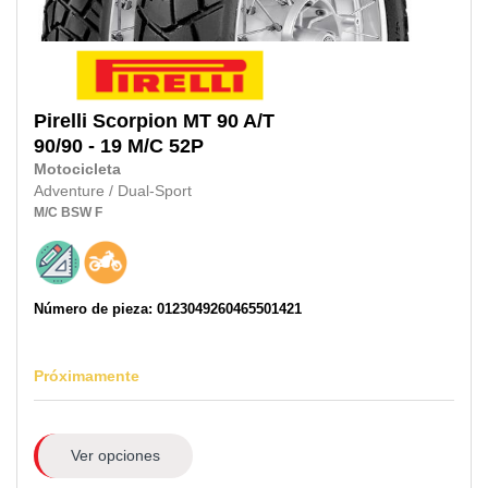
Pirelli
Scorpion MT 90 A/T
90/90 - 19 M/C
52P
Motocicleta
Adventure / Dual-Sport
M/C
BSW
F
Número de pieza: 0123049260465501421
Próximamente
Ver opciones