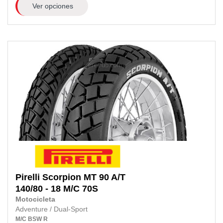
Ver opciones
Pirelli
Scorpion MT 90 A/T
140/80 - 18 M/C
70S
Motocicleta
Adventure / Dual-Sport
M/C
BSW
R