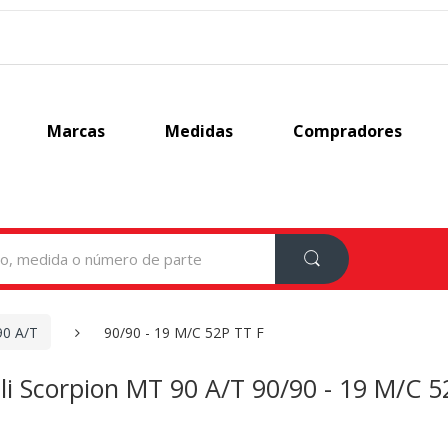
Marcas
Medidas
Compradores
90 A/T
90/90 - 19 M/C 52P TT F
lli Scorpion MT 90 A/T 90/90 - 19 M/C 5