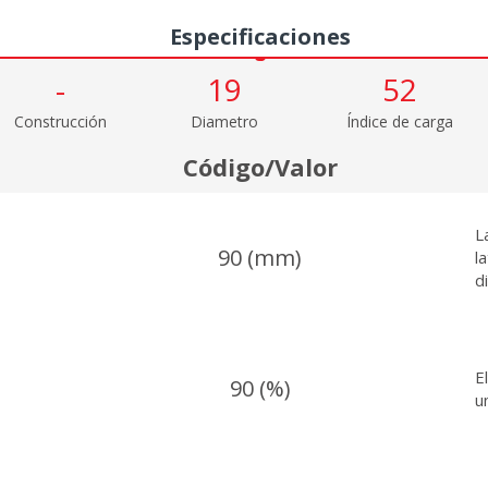
Especificaciones
-
19
52
Construcción
Diametro
Índice de carga
Código/Valor
L
90 (mm)
l
d
E
90 (%)
u