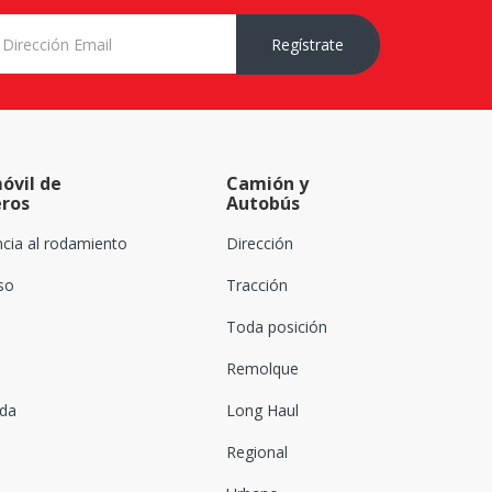
Regístrate
óvil de
Camión y
eros
Autobús
ncia al rodamiento
Dirección
oso
Tracción
Toda posición
Remolque
ada
Long Haul
Regional