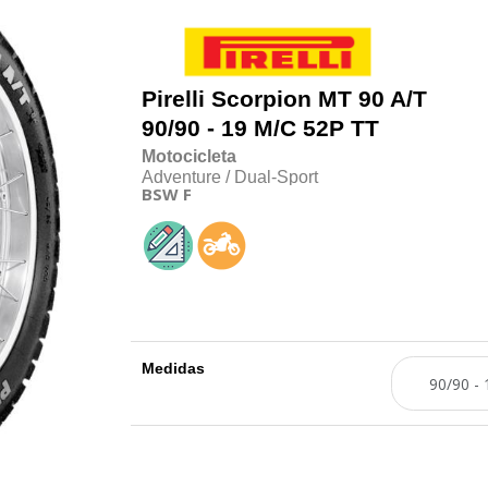
Pirelli
Scorpion MT 90 A/T
90/90 - 19 M/C 52P TT
Motocicleta
Adventure / Dual-Sport
BSW
F
Medidas