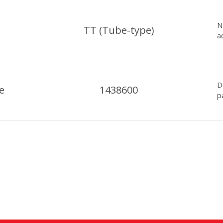
N
TT (Tube-type)
a
D
e
1438600
p