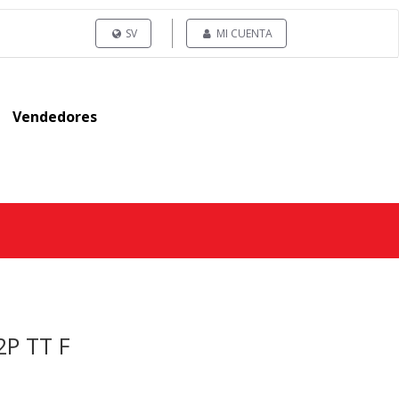
SV
MI CUENTA
Vendedores
2P TT F