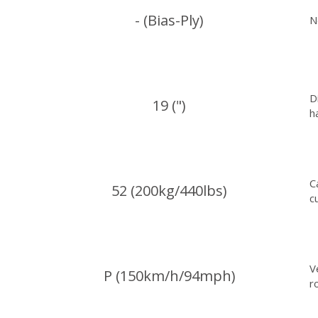
- (Bias-Ply)
N
D
19 (")
h
C
52 (200kg/440lbs)
c
V
P (150km/h/94mph)
r