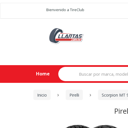
Bienvenido a TireClub
Search
Home
for:
Inicio
Pirelli
Scorpion MT 
Pire