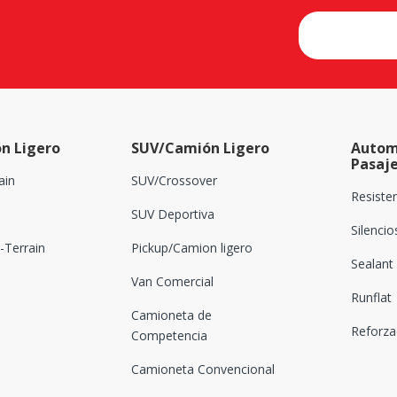
n Ligero
SUV/Camión Ligero
Autom
Pasaj
ain
SUV/Crossover
Resiste
SUV Deportiva
Silenci
Terrain
Pickup/Camion ligero
Sealant
Van Comercial
Runflat
Camioneta de
Reforz
Competencia
Camioneta Convencional