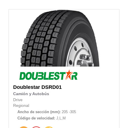
Doublestar
DSRD01
Camión y Autobús
Drive
Regional
Ancho de sección (mm):
205 -305
Código de velocidad:
J,L,M