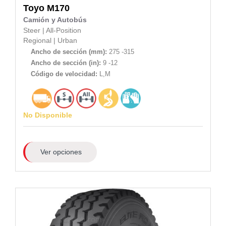
Toyo
M170
Camión y Autobús
Steer
|
All-Position
Regional
|
Urban
Ancho de sección (mm):
275 -315
Ancho de sección (in):
9 -12
Código de velocidad:
L,M
No Disponible
Ver opciones