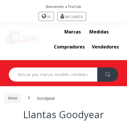
Bienvenido a TireClub
SV
MI CUENTA
Marcas
Medidas
Compradores
Vendedores
Search
for:
Inicio
Goodyear
Llantas Goodyear